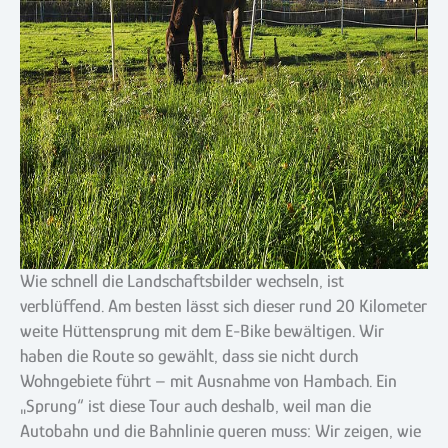
Wie schnell die Landschaftsbilder wechseln, ist
verblüffend. Am besten lässt sich dieser rund 20 Kilometer
weite Hüttensprung mit dem E-Bike bewältigen. Wir
haben die Route so gewählt, dass sie nicht durch
Wohngebiete führt – mit Ausnahme von Hambach. Ein
„Sprung“ ist diese Tour auch deshalb, weil man die
Autobahn und die Bahnlinie queren muss: Wir zeigen, wie