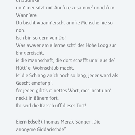
unn‘ mer sitzt mit Ann’ere zusamme‘ nooch’em
Wann’ere.
Du bischt wuann‘erscht ann’re Mensche nie so
noh.
Isch bin so gern vun Do!
Was awwer am allermeischt‘ der Hohe Loog zur
Ehr gereischt,
is die Mannschaft, die dort schafft unn‘ aus de‘
Hütt‘ e‘ Wohnschtub macht.
Is‘ die Schlang aa’ch noch so lang, jeder wärd als
Gascht empfang‘,
fer jeden gibt’s e‘ nettes Wort, mer lacht unn‘
neckt in äänem fort,
Ihr seid die Kärsch uff dieser Tort!
Eiern Edsel!
(Thomas Merz), Sänger „Die
anonyme Giddarischde“