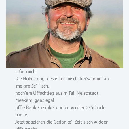
… für mich:
Die Hohe Loog, des is fer misch, bei‘samme‘ an
‚me große‘ Tisch,
noch’em Uffschtieg aus’m Tal, Neischtadt,
Meekäm, ganz egal
uff’e Bank zu sinke‘ unn’en verdiente Schorle
trinke.
Jetzt spazieren die Gedanke‘, Zeit sisch widder
uffzutanke